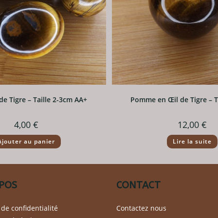
 de Tigre – Taille 2-3cm AA+
Pomme en Œil de Tigre – 
4,00
€
12,00
€
Ajouter au panier
Lire la suite
POS
CONTACT
 de confidentialité
Contactez nous