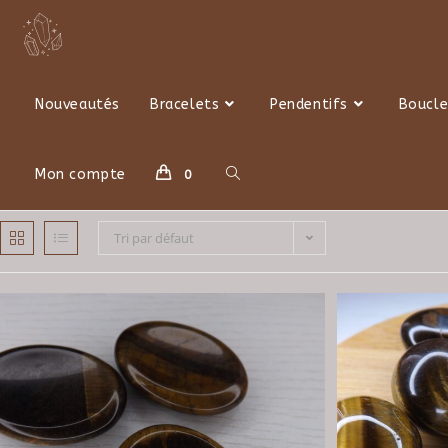
Skip
to
content
Nouveautés
Bracelets
Pendentifs
Boucle
Toggle
Mon compte
0
Tri par défaut
website
search