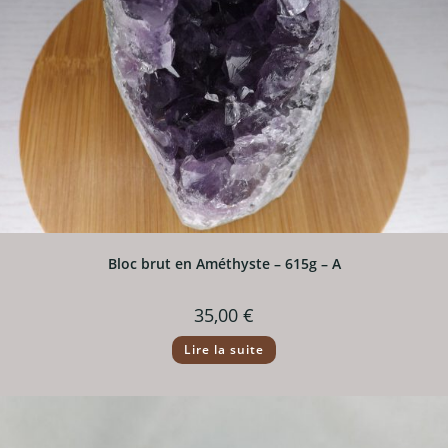
Bloc brut en Améthyste – 615g – A
35,00
€
Lire la suite