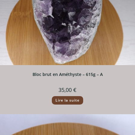
Bloc brut en Améthyste – 615g – A
35,00
€
Lire la suite