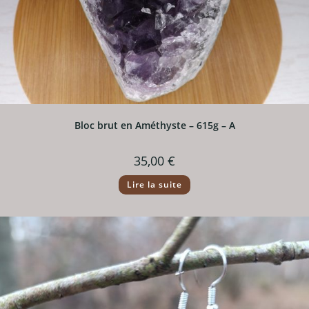
Bloc brut en Améthyste – 615g – A
35,00
€
Lire la suite