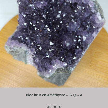
Bloc brut en Améthyste – 371g – A
35,00
€