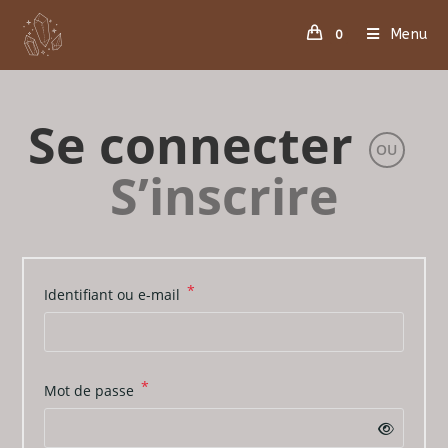
Skip
Menu
to
0
content
Se connecter
OU
S’inscrire
*
Obligatoire
Identifiant ou e-mail
*
Obligatoire
Mot de passe