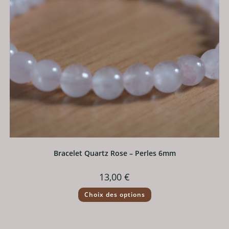
du
produit
Bracelet Quartz Rose – Perles 6mm
13,00
€
Ce
Choix des options
produit
a
plusieurs
variations.
Les