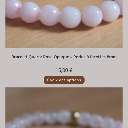
Bracelet Quartz Rose Opaque – Perles à facettes 8mm
15,00
€
Ce
Choix des options
produit
a
plusieurs
variations.
Les
options
peuvent
être
choisies
sur
la
page