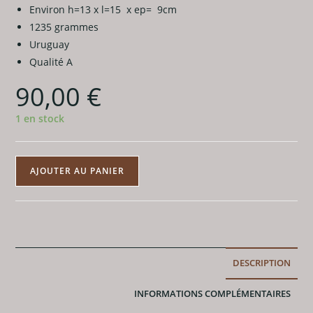
Environ h=13 x l=15 x ep= 9cm
1235 grammes
Uruguay
Qualité A
90,00
€
1 en stock
quantité
AJOUTER AU PANIER
de
Bloc
brut
en
Améthyste
DESCRIPTION
-
1235g
INFORMATIONS COMPLÉMENTAIRES
-