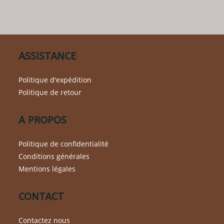
options
peuvent
être
choisies
sur
la
page
du
ASSISTANCE
produit
Politique d'expédition
Politique de retour
A PROPOS
Politique de confidentialité
Conditions générales
Mentions légales
CONTACT
Contactez nous