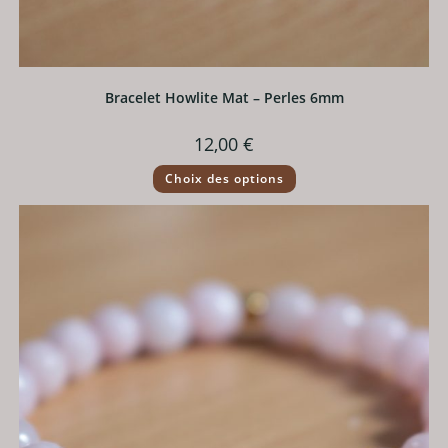
Bracelet Howlite Mat – Perles 6mm
12,00
€
Ce
Choix des options
produit
a
plusieurs
variations.
Les
options
peuvent
être
choisies
sur
la
page
du
produit