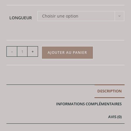
Choisir une option
LONGUEUR
quantité
-
+
AJOUTER AU PANIER
de
Bracelet
Amazonite
-
Perles
DESCRIPTION
6mm
INFORMATIONS COMPLÉMENTAIRES
AVIS (0)