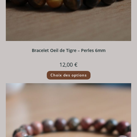
Bracelet Oeil de Tigre – Perles 6mm
12,00
€
Ce
Choix des options
produit
a
plusieurs
variations.
Les
options
peuvent
être
choisies
sur
la
page
du
produit