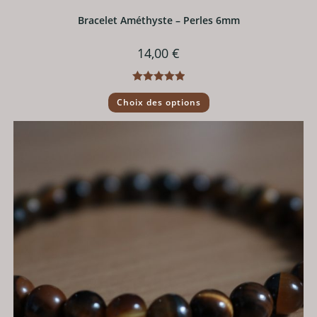
Bracelet Améthyste – Perles 6mm
14,00
€
Note
5.00
Ce
Choix des options
produit
sur 5
a
plusieurs
variations.
Les
options
peuvent
être
choisies
sur
la
page
du
produit