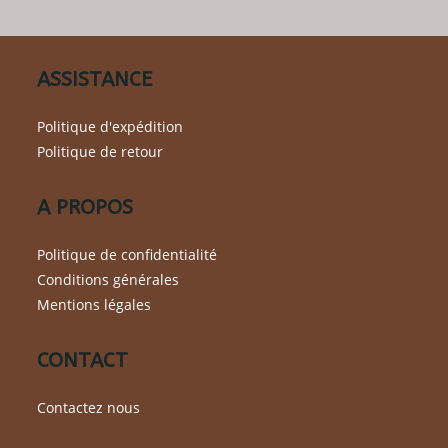
être
choisies
sur
la
page
du
ASSISTANCE
produit
Politique d'expédition
Politique de retour
A PROPOS
Politique de confidentialité
Conditions générales
Mentions légales
CONTACT
Contactez nous