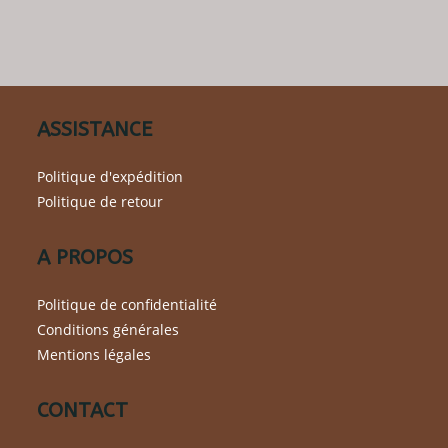
Les
options
peuvent
être
choisies
sur
la
page
du
ASSISTANCE
produit
Politique d'expédition
Politique de retour
A PROPOS
Politique de confidentialité
Conditions générales
Mentions légales
CONTACT