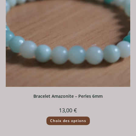
page
du
produit
Bracelet Amazonite – Perles 6mm
13,00
€
Ce
Choix des options
produit
a
plusieurs
variations.