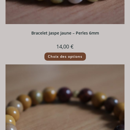
Bracelet Jaspe Jaune – Perles 6mm
14,00
€
Ce
Choix des options
produit
a
plusieurs
variations.
Les
options
peuvent
être
choisies
sur
la
page
du
produit