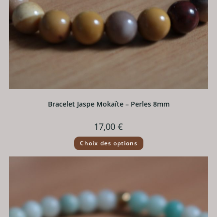
Bracelet Jaspe Mokaïte – Perles 8mm
17,00
€
Ce
Choix des options
produit
a
plusieurs
variations.
Les
options
peuvent
être
choisies
sur
la