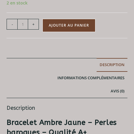
2 en stock
quantité
-
+
AJOUTER AU PANIER
de
Bracelet
Ambre
Jaune
-
DESCRIPTION
Perles
baroques
INFORMATIONS COMPLÉMENTAIRES
A
AVIS (0)
Description
Bracelet Ambre Jaune – Perles
baroques – Qualité A+