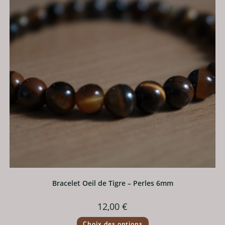
Bracelet Oeil de Tigre – Perles 6mm
12,00
€
Ce
Choix des options