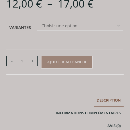
12,00
€
–
17,00
€
Plage
de
prix :
12,00 €
à
17,00 €
Choisir une option
VARIANTES
quantité
-
+
AJOUTER AU PANIER
de
Pendentif
Jaspe
Bumble
Bee
DESCRIPTION
-
Cabochons
INFORMATIONS COMPLÉMENTAIRES
-
AA
AVIS (0)