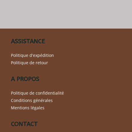
variations.
Les
options
peuvent
être
choisies
sur
la
page
du
ASSISTANCE
produit
Politique d'expédition
Politique de retour
A PROPOS
Politique de confidentialité
Conditions générales
Mentions légales
CONTACT