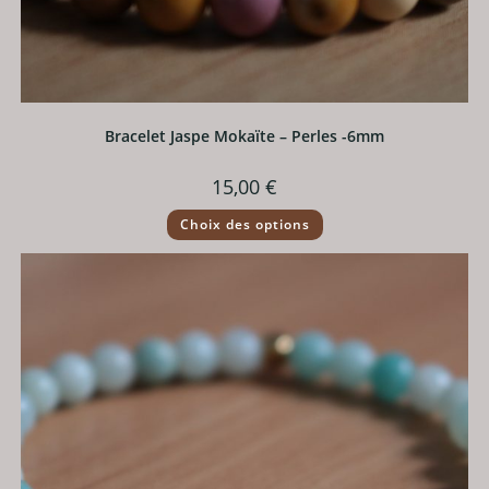
Bracelet Jaspe Mokaïte – Perles -6mm
15,00
€
Ce
Choix des options
produit
a
plusieurs
variations.
Les
options
peuvent
être
choisies
sur
la
page
du
produit