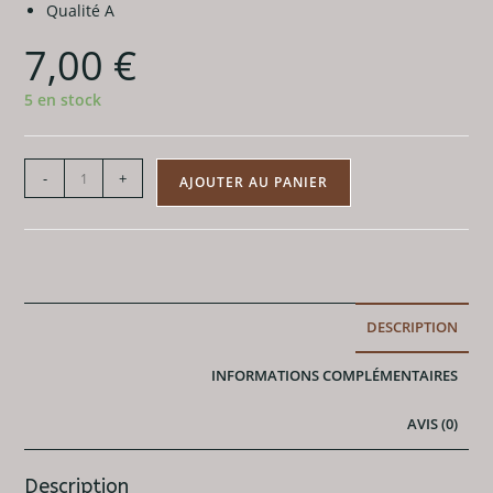
Qualité A
7,00
€
5 en stock
quantité
-
+
AJOUTER AU PANIER
de
Pierre
Plate
Amazonite
A
DESCRIPTION
INFORMATIONS COMPLÉMENTAIRES
AVIS (0)
Description