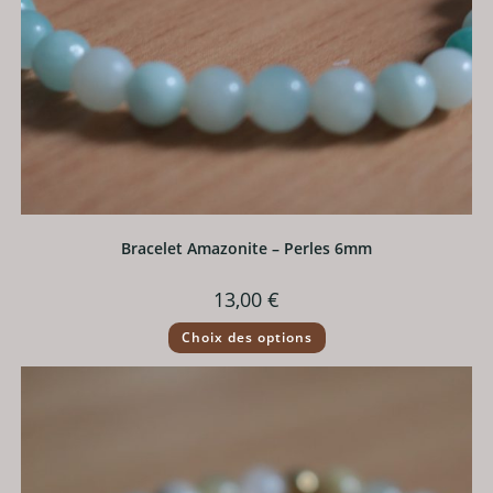
Bracelet Amazonite – Perles 6mm
13,00
€
Ce
Choix des options
produit
a
plusieurs
variations.
Les
options
peuvent
être
choisies
sur