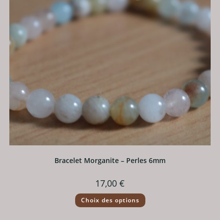
la
page
du
produit
Bracelet Morganite – Perles 6mm
17,00
€
Ce
Choix des options
produit
a
plusieurs