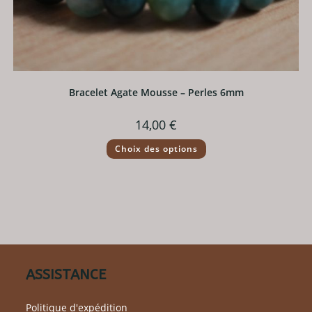
Bracelet Agate Mousse – Perles 6mm
14,00
€
Ce
Choix des options
produit
a
plusieurs
variations.
Les
options
peuvent
être
choisies
sur
la
page
du
ASSISTANCE
produit
Politique d'expédition