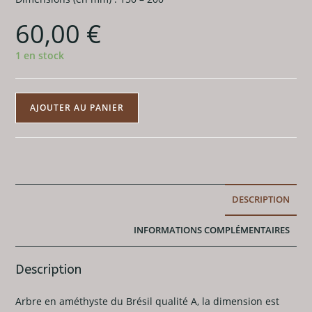
60,00
€
1 en stock
quantité
AJOUTER AU PANIER
de
Arbre
modèle
Améthyste
Brésil
DESCRIPTION
A
150
INFORMATIONS COMPLÉMENTAIRES
à
200mm
Description
Arbre en améthyste du Brésil qualité A, la dimension est