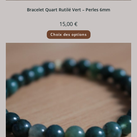
Bracelet Quart Rutilé Vert – Perles 6mm
15,00
€
Ce
Choix des options
produit
a
plusieurs
variations.
Les
options
peuvent
être
choisies
sur
la
page
du
produit