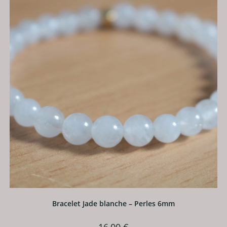
options
peuvent
être
choisies
sur
la
page
du
produit
Bracelet Jade blanche – Perles 6mm
16,00
€