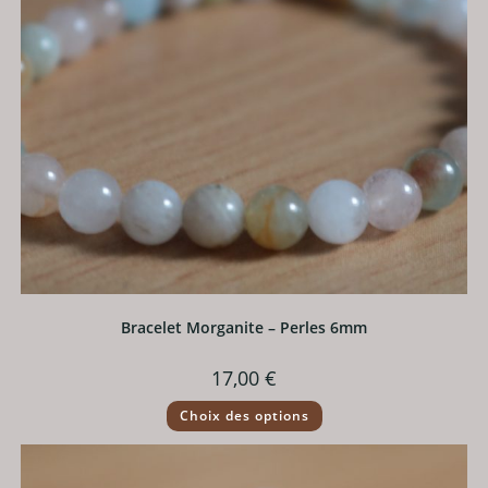
du
produit
Bracelet Morganite – Perles 6mm
17,00
€
Ce
Choix des options
produit
a
plusieurs
variations.
Les