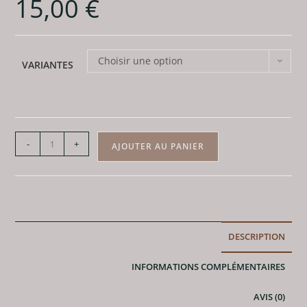
15,00
€
Choisir une option
VARIANTES
quantité
-
+
AJOUTER AU PANIER
de
Pendentif
Oeil
de
Tigre
DESCRIPTION
-
Cabochons
INFORMATIONS COMPLÉMENTAIRES
-
A
AVIS (0)