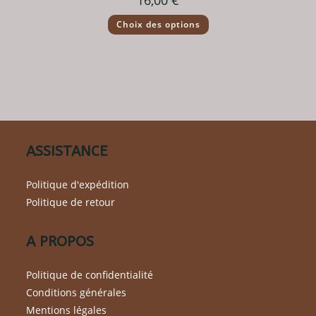
Ce
Choix des options
produit
a
plusieurs
variations.
Les
options
peuvent
être
choisies
sur
la
page
du
ASSISTANCE
produit
Politique d'expédition
Politique de retour
A PROPOS
Politique de confidentialité
Conditions générales
Mentions légales