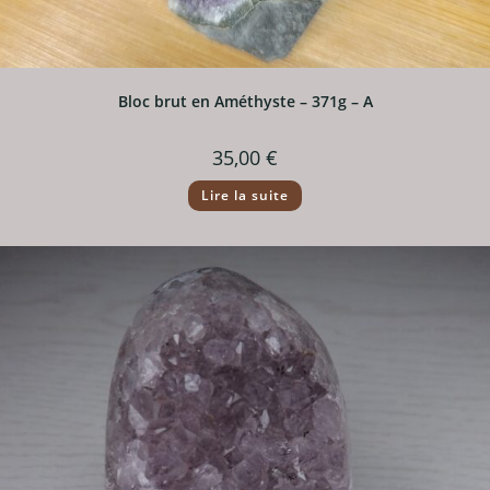
Bloc brut en Améthyste – 371g – A
35,00
€
Lire la suite