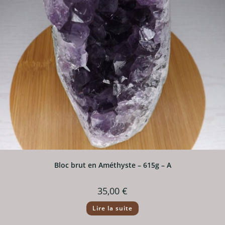
Bloc brut en Améthyste – 615g – A
35,00
€
Lire la suite