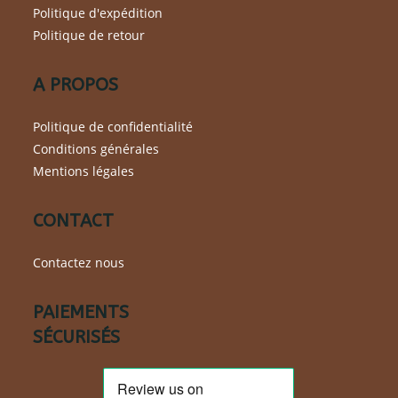
sur
Politique d'expédition
la
page
Politique de retour
du
produit
A PROPOS
Politique de confidentialité
Conditions générales
Mentions légales
CONTACT
Contactez nous
PAIEMENTS
SÉCURISÉS