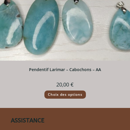
Pendentif Larimar – Cabochons – AA
20,00
€
Ce
Choix des options
produit
a
plusieurs
variations.
Les
options
ASSISTANCE
peuvent
être
choisies