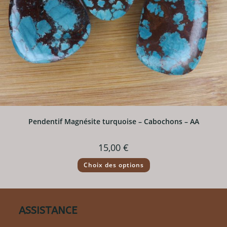
Pendentif Magnésite turquoise – Cabochons – AA
15,00
€
Ce
Choix des options
produit
a
plusieurs
variations.
Les
options
ASSISTANCE
peuvent
être
choisies