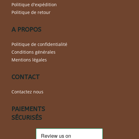
sur
Politique d'expédition
la
page
Politique de retour
du
produit
A PROPOS
Politique de confidentialité
Conditions générales
Mentions légales
CONTACT
Contactez nous
PAIEMENTS
SÉCURISÉS