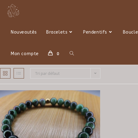
Skip
to
content
Nouveautés
Bracelets
Pendentifs
Boucle
Toggle
Mon compte
0
Tri par défaut
website
search