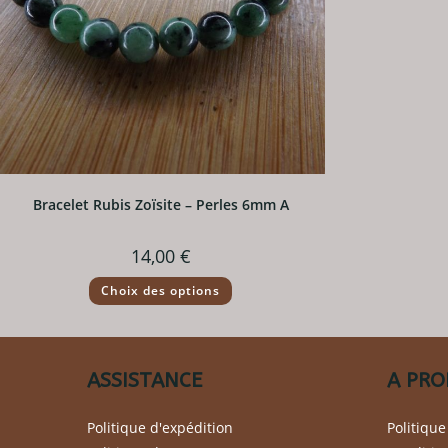
Bracelet Rubis Zoïsite – Perles 6mm A
14,00
€
Ce
Choix des options
produit
a
plusieurs
variations.
Les
options
ASSISTANCE
A PRO
peuvent
être
choisies
sur
Politique d'expédition
Politique
la