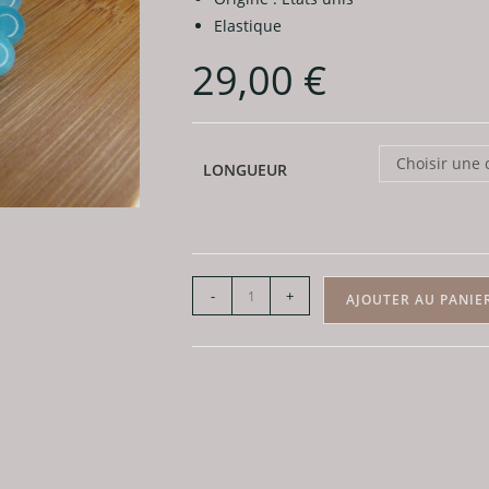
Elastique
29,00
€
Choisir une 
LONGUEUR
quantité
-
+
AJOUTER AU PANIE
de
Bracelet
Amazonite
-
Perles
8mm
AA