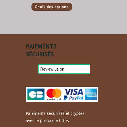
Ce
Choix des options
produit
a
plusieurs
variations.
Les
options
peuvent
être
choisies
sur
PAIEMENTS
la
page
SÉCURISÉS
du
produit
Paiements sécurisés et cryptés
avec le protocole https