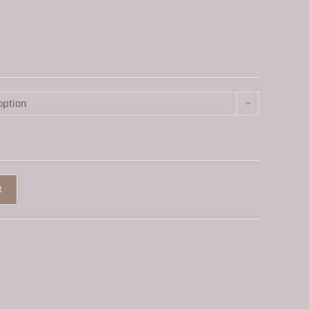
option
R