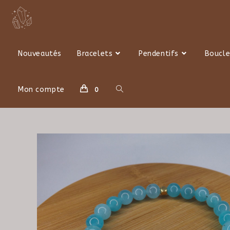
Skip
to
content
Nouveautés
Bracelets
Pendentifs
Boucle
Toggle
Mon compte
0
website
search