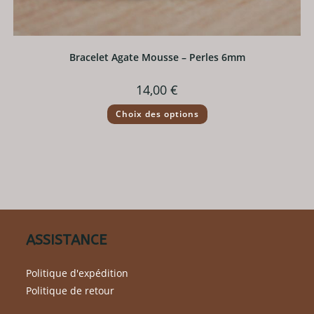
Bracelet Agate Mousse – Perles 6mm
14,00
€
Ce
Choix des options
produit
a
plusieurs
variations.
Les
options
peuvent
être
choisies
sur
la
page
du
ASSISTANCE
produit
Politique d'expédition
Politique de retour