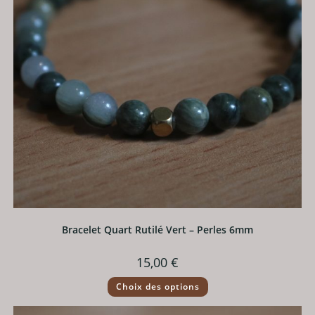
Bracelet Quart Rutilé Vert – Perles 6mm
15,00
€
Ce
Choix des options
produit
a
plusieurs