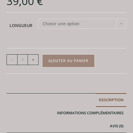
39,00
€
Choisir une option
LONGUEUR
quantité
-
+
AJOUTER AU PANIER
de
Bracelet
Chrysocolle
-
Perles
DESCRIPTION
8mm
AA
INFORMATIONS COMPLÉMENTAIRES
AVIS (0)