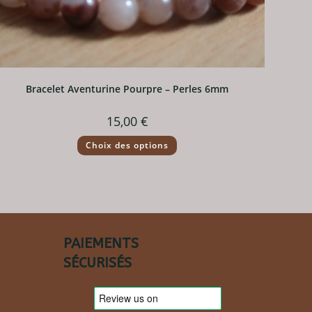
Bracelet Aventurine Pourpre – Perles 6mm
15,00
€
Ce
Choix des options
produit
a
plusieurs
variations.
Les
options
peuvent
être
choisies
sur
PAIEMENTS
la
page
SÉCURISÉS
du
produit