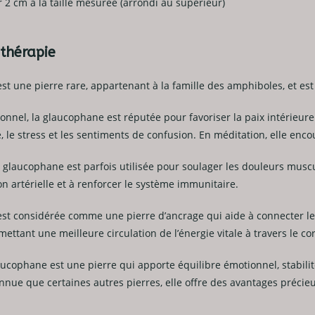
r 2 cm à la taille mesurée (arrondi au supérieur)
othérapie
t une pierre rare, appartenant à la famille des amphiboles, et est 
onnel, la glaucophane est réputée pour favoriser la paix intérieure e
é, le stress et les sentiments de confusion. En méditation, elle enco
glaucophane est parfois utilisée pour soulager les douleurs muscul
on artérielle et à renforcer le système immunitaire.
t considérée comme une pierre d’ancrage qui aide à connecter le cor
ettant une meilleure circulation de l’énergie vitale à travers le co
ucophane est une pierre qui apporte équilibre émotionnel, stabilit
nnue que certaines autres pierres, elle offre des avantages précieu