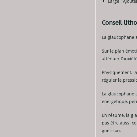
Large : Ajoute
Conseil lith
La glaucophane es
Sur le plan émoti
atténuer l’anxiét
Physiquement, la 
réguler la pressi
La glaucophane es
énergétique, perm
En résumé, la gla
pas être aussi co
guérison.