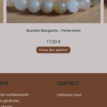
Bracelet Morganite – Perles 6mm
17,00
€
Ce
Choix des options
produit
a
plusieurs
variations.
Les
options
peuvent
être
choisies
sur
POS
CONTACT
la
page
du
 de confidentialité
Contactez nous
produit
ns générales
 légales