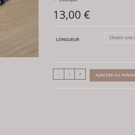
13,00
€
Choisir une 
LONGUEUR
quantité
-
+
AJOUTER AU PANIE
de
Bracelet
Glaucophane
-
Perles
6mm