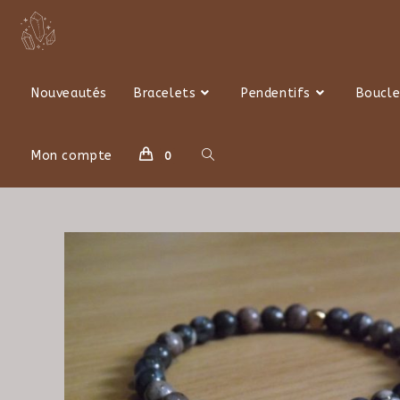
Skip
to
content
Nouveautés
Bracelets
Pendentifs
Boucle
Toggle
Mon compte
0
website
search