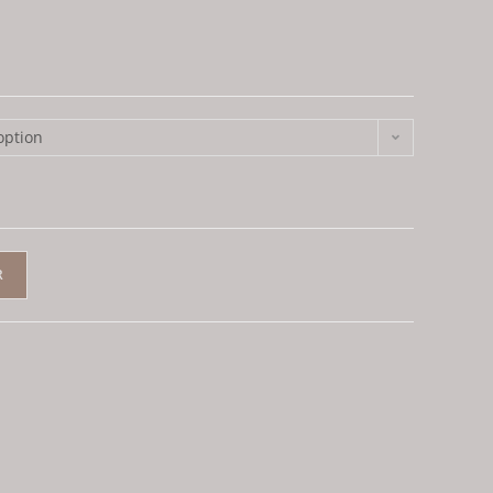
option
R