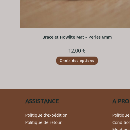
Bracelet Howlite Mat – Perles 6mm
12,00
€
Ce
Choix des options
produit
a
plusieurs
variations.
Les
options
peuvent
être
choisies
sur
ASSISTANCE
A PRO
la
page
du
Politique d'expédition
Politique
produit
Politique de retour
Conditio
Mentions