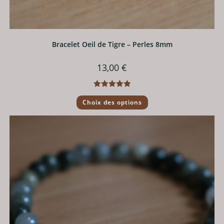
Bracelet Oeil de Tigre – Perles 8mm
13,00
€
Note
5.00
Ce
Choix des options
produit
sur 5
a
plusieurs
variations.
Les
options
peuvent
être
choisies
sur
la
page
du
produit