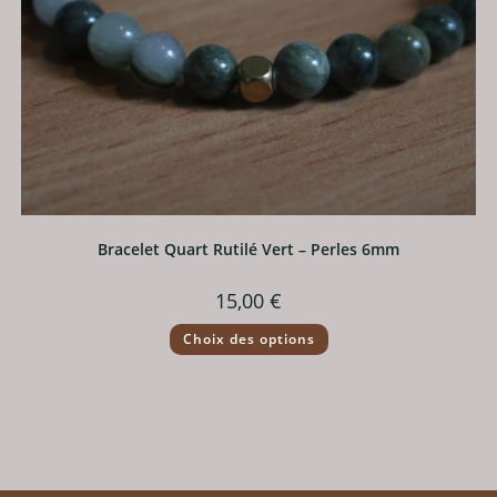
Bracelet Quart Rutilé Vert – Perles 6mm
15,00
€
Ce
Choix des options
produit
a
plusieurs
variations.
Les
options
peuvent
être
choisies
sur