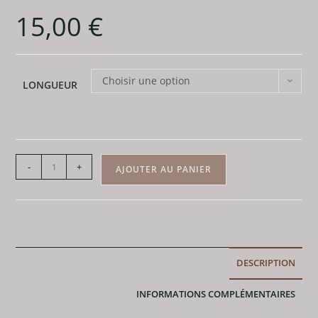
15,00
€
Choisir une option
LONGUEUR
quantité
-
+
AJOUTER AU PANIER
de
Bracelet
Obsidienne
Noire
-
DESCRIPTION
Perles
8mm
INFORMATIONS COMPLÉMENTAIRES
A