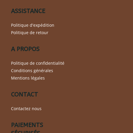
la
page
du
ASSISTANCE
produit
Politique d'expédition
Politique de retour
A PROPOS
Politique de confidentialité
Conditions générales
Mentions légales
CONTACT
Contactez nous
PAIEMENTS