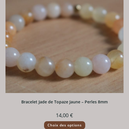
choisies
sur
la
page
du
produit
Bracelet Jade de Topaze Jaune – Perles 8mm
14,00
€
Ce
Choix des options
produit