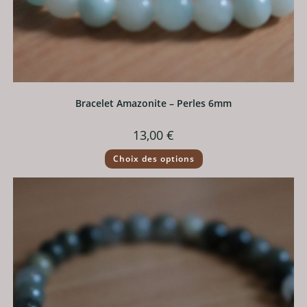
Bracelet Amazonite – Perles 6mm
13,00
€
Ce
Choix des options
produit
a
plusieurs
variations.
Les
options
peuvent
être
choisies
sur
la
page
du
produit