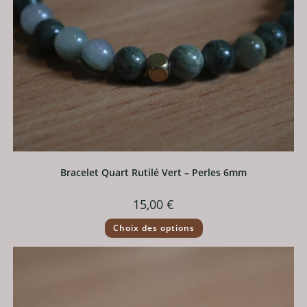
Bracelet Quart Rutilé Vert – Perles 6mm
15,00
€
Ce
Choix des options
produit
a
plusieurs
variations.
Les
options
peuvent
être