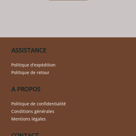
a
plusieurs
variations.
Les
options
peuvent
être
choisies
sur
la
page
du
ASSISTANCE
produit
Politique d'expédition
Politique de retour
A PROPOS
Politique de confidentialité
Conditions générales
Mentions légales
CONTACT