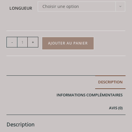
Choisir une option
LONGUEUR
quantité
-
+
AJOUTER AU PANIER
de
Bracelet
Sugilite
-
Baroque
DESCRIPTION
INFORMATIONS COMPLÉMENTAIRES
AVIS (0)
Description