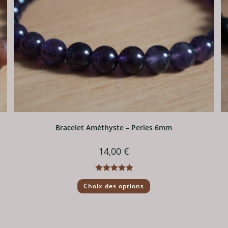
Bracelet Améthyste – Perles 6mm
14,00
€
Note
5.00
Ce
Choix des options
produit
sur 5
a
plusieurs
variations.
Les
options