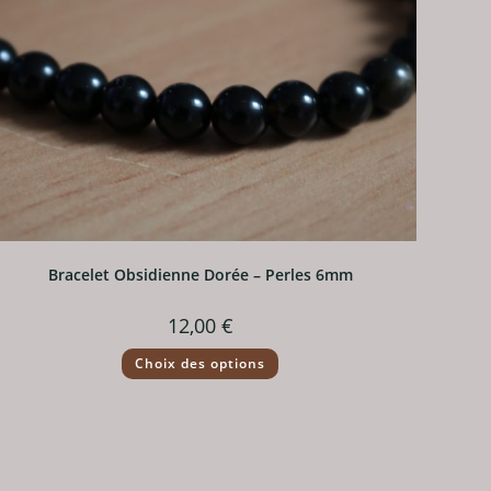
Bracelet Obsidienne Dorée – Perles 6mm
12,00
€
Ce
Choix des options
produit
a
plusieurs
variations.
Les
options
peuvent
être