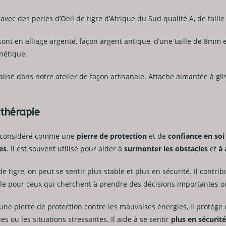
argenté
 avec des perles d’Oeil de tigre d’Afrique du Sud qualité A, de taill
ont en alliage argenté, façon argent antique, d’une taille de 8mm 
nétique.
alisé dans notre atelier de façon artisanale. Attache aimantée à g
othérapie
st considéré comme une
pierre de protection
et de
confiance en soi
es
. Il est souvent utilisé pour aider à
surmonter les obstacles
et
à 
 de tigre, on peut se sentir plus stable et plus en sécurité. Il contr
utile pour ceux qui cherchent à prendre des décisions importantes 
ne pierre de protection contre les mauvaises énergies, il protège 
s ou les situations stressantes. Il aide à se sentir
plus en sécurité