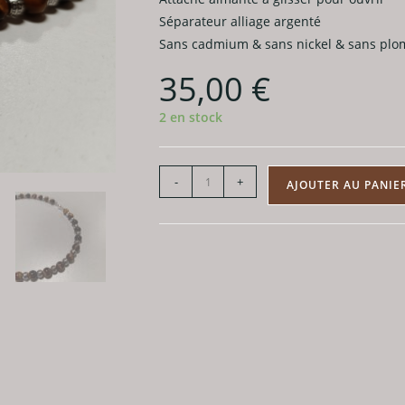
Séparateur alliage argenté
Sans cadmium & sans nickel & sans pl
35,00
€
2 en stock
quantité
-
+
AJOUTER AU PANIE
de
Collier
en
Oeil
de
tigre
boule
8mm
et
alliage