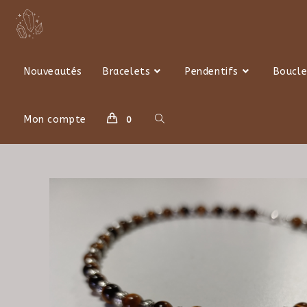
Skip
to
content
Nouveautés
Bracelets
Pendentifs
Boucle
Toggle
Mon compte
0
website
search