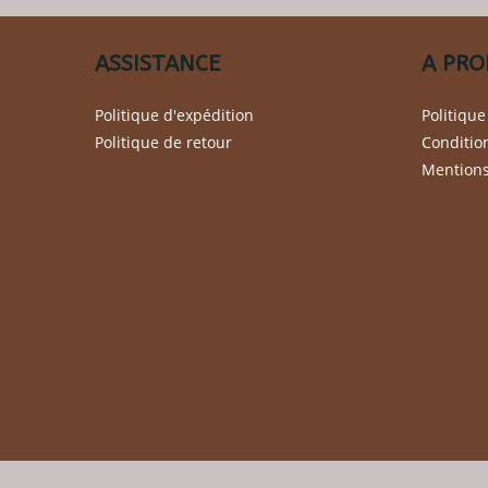
choisies
sur
la
page
ASSISTANCE
A PRO
du
produit
Politique d'expédition
Politique
Politique de retour
Conditio
Mentions