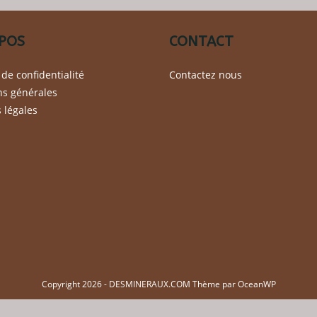
peuvent
être
choisies
sur
POS
CONTACT
la
page
du
 de confidentialité
Contactez nous
produit
ns générales
 légales
Copyright 2026 - DESMINERAUX.COM Thème par OceanWP