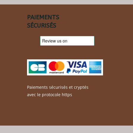
choisies
sur
la
page
PAIEMENTS
du
produit
SÉCURISÉS
Paiements sécurisés et cryptés
avec le protocole https