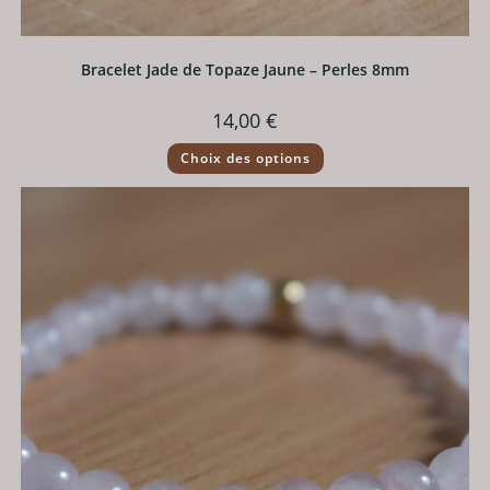
Bracelet Jade de Topaze Jaune – Perles 8mm
14,00
€
Ce
Choix des options
produit
a
plusieurs
variations.
Les
options
peuvent
être
choisies
sur
la
page
du
produit