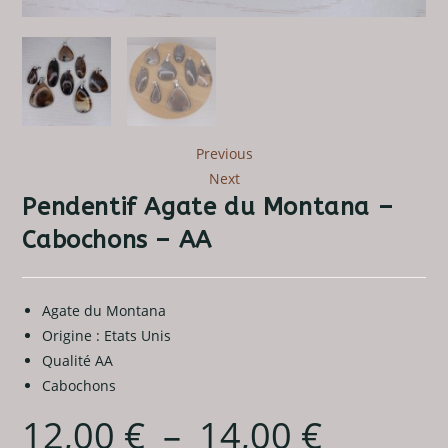
Previous
Next
Pendentif Agate du Montana –
Cabochons – AA
Agate du Montana
Origine : Etats Unis
Qualité AA
Cabochons
12,00
€
–
14,00
€
Plage
de