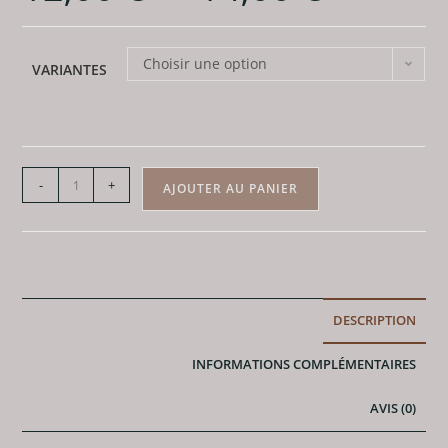
prix :
12,00 €
à
14,00 €
Choisir une option
VARIANTES
quantité
-
+
AJOUTER AU PANIER
de
Pendentif
Agate
du
Montana
DESCRIPTION
-
Cabochons
INFORMATIONS COMPLÉMENTAIRES
-
AA
AVIS (0)