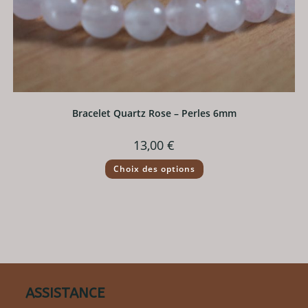
Bracelet Quartz Rose – Perles 6mm
13,00
€
Ce
Choix des options
produit
a
plusieurs
variations.
Les
options
peuvent
être
choisies
sur
la
page
du
ASSISTANCE
produit