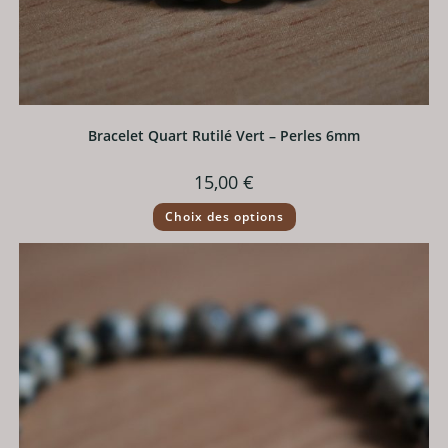
Bracelet Quart Rutilé Vert – Perles 6mm
15,00
€
Ce
Choix des options
produit
a
plusieurs
variations.
Les
options
peuvent
être
choisies
sur
la
page
du
produit