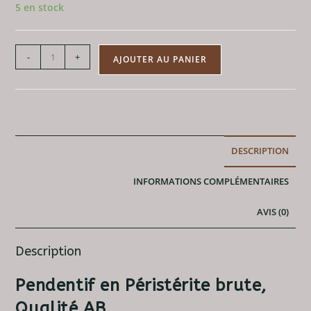
5 en stock
quantité
-
+
AJOUTER AU PANIER
de
Pendentif
Péristérite
Brute
DESCRIPTION
INFORMATIONS COMPLÉMENTAIRES
AVIS (0)
Description
Pendentif en Péristérite brute,
Qualité AB