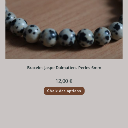
Bracelet Jaspe Dalmatien- Perles 6mm
12,00
€
Ce
Choix des options
produit
a
plusieurs
variations.
Les
options
peuvent
être
choisies