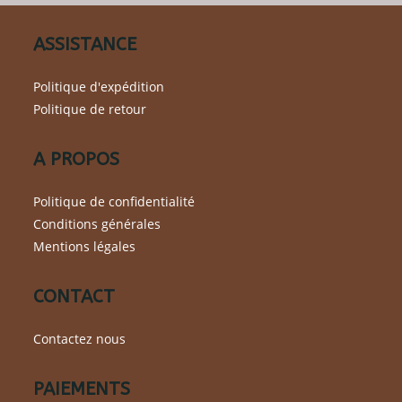
sur
la
page
du
ASSISTANCE
produit
Politique d'expédition
Politique de retour
A PROPOS
Politique de confidentialité
Conditions générales
Mentions légales
CONTACT
Contactez nous
PAIEMENTS