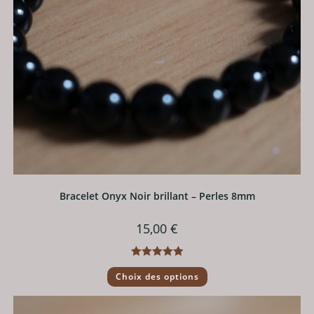
Bracelet Onyx Noir brillant – Perles 8mm
15,00
€
Note
5.00
Ce
Choix des options
produit
sur 5
a
plusieurs
variations.