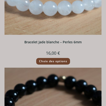
Bracelet Jade blanche – Perles 6mm
16,00
€
Ce
Choix des options
produit
a
plusieurs
variations.
Les
options
peuvent
être
choisies
sur
la
page
du
produit