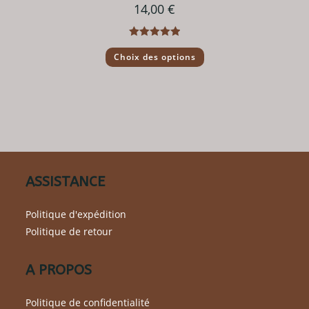
14,00
€
Note
5.00
Ce
Choix des options
produit
sur 5
a
plusieurs
variations.
Les
options
peuvent
être
choisies
sur
la
page
du
ASSISTANCE
produit
Politique d'expédition
Politique de retour
A PROPOS
Politique de confidentialité