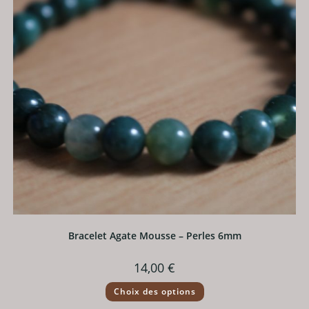
sur
la
page
du
produit
Bracelet Agate Mousse – Perles 6mm
14,00
€
Ce
Choix des options
produit
a