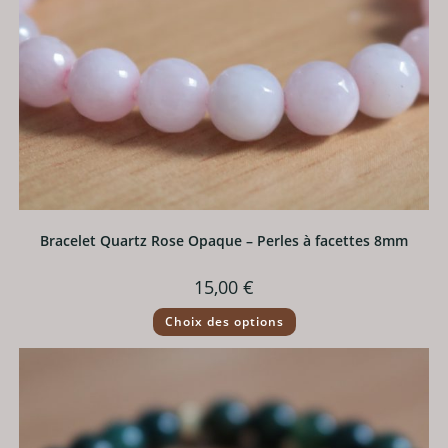
Bracelet Quartz Rose Opaque – Perles à facettes 8mm
15,00
€
Ce
Choix des options
produit
a
plusieurs
variations.
Les
options
peuvent
être
choisies