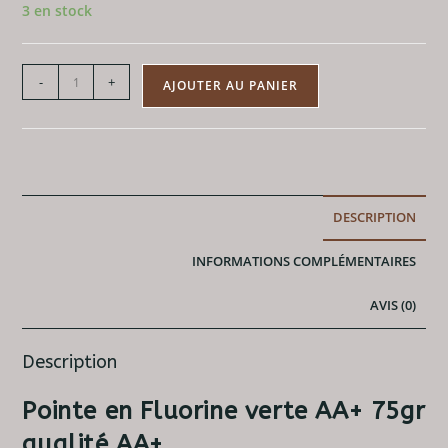
3 en stock
quantité
-
+
AJOUTER AU PANIER
de
Pointe
en
Fluorine
verte
DESCRIPTION
AA+
INFORMATIONS COMPLÉMENTAIRES
AVIS (0)
Description
Pointe en Fluorine verte AA+ 75gr
qualité AA+