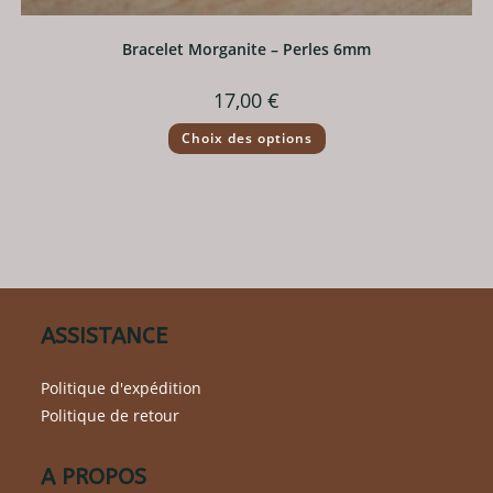
Bracelet Morganite – Perles 6mm
17,00
€
Ce
Choix des options
produit
a
plusieurs
variations.
Les
options
peuvent
être
choisies
sur
la
page
du
ASSISTANCE
produit
Politique d'expédition
Politique de retour
A PROPOS