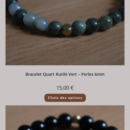
Bracelet Quart Rutilé Vert – Perles 6mm
15,00
€
Ce
Choix des options
produit
a
plusieurs
variations.
Les
options
peuvent
être